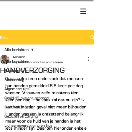
Post
Alle berichten
Miranda
Alle berichten
7 jun 2020
2 minuten om te lezen
HANDVERZORGING
Zonbescherming
Ooit las ik in een onderzoek dat mensen 
Moederdag
hun handen gemiddeld 8.6 keer per dag 
Algemene tips
wassen. Vrouwen zelfs minstens tien 
Covid-19 hygiëne protocol
keer per dag. Hoe vaak zal dat nu zijn? Ik 
kan het in ieder geval niet meer bijhouden! 
Handverzorging
Handen wassen is ontzettend belangrijk, 
Gezichtsverzorging
maar voor de huid van je handen is het 
Lichaamsverzorging en tips
iets minder fijn. Daarom hieronder enkele 