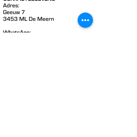
Adres:
Geeuw 7
3453 ML De Meern
WhatsApp:
06-42309965
Telefoon:
06-42309965
E-mail:
BeautyByM@xs4all.nl
Uitgelicht
Home
Behandelingen
Producten
Acties