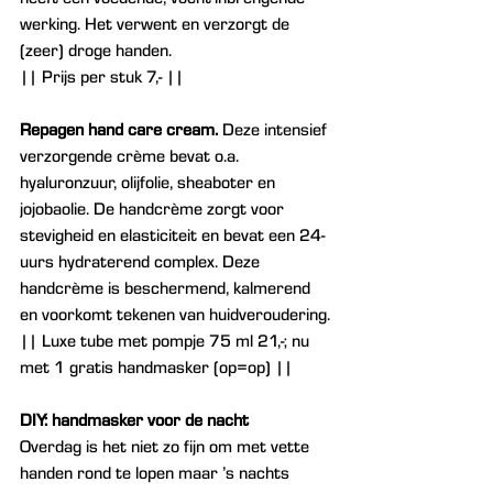
werking. Het verwent en verzorgt de 
(zeer) droge handen. 
|| Prijs per stuk 7,- ||
Repagen hand care cream.
 Deze intensief 
verzorgende crème bevat o.a. 
hyaluronzuur, olijfolie, sheaboter en 
jojobaolie. De handcrème zorgt voor 
stevigheid en elasticiteit en bevat een 24-
uurs hydraterend complex. Deze 
handcrème is beschermend, kalmerend 
en voorkomt tekenen van huidveroudering.
|| Luxe tube met pompje 75 ml 21,-; nu 
met 1 gratis handmasker (op=op) ||
DIY: handmasker voor de nacht
Overdag is het niet zo fijn om met vette 
handen rond te lopen maar ’s nachts 