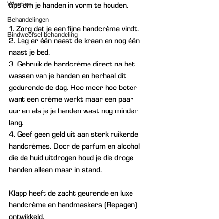
Weetjes
tips om je handen in vorm te houden.
Behandelingen
1. Zorg dat je een fijne handcrème vindt.
Bindweefsel behandeling
2. Leg er één naast de kraan en nog één 
naast je bed.
3. Gebruik de handcrème direct na het 
wassen van je handen en herhaal dit 
gedurende de dag. Hoe meer hoe beter 
want een crème werkt maar een paar 
uur en als je je handen wast nog minder 
lang.
4. Geef geen geld uit aan sterk ruikende 
handcrèmes. Door de parfum en alcohol 
die de huid uitdrogen houd je die droge 
handen alleen maar in stand.
Klapp heeft de zacht geurende en luxe 
handcrème en handmaskers (Repagen) 
ontwikkeld. 