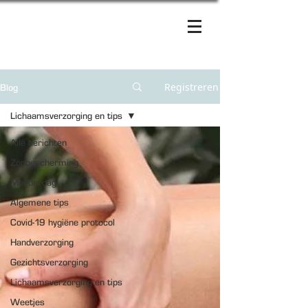
Registreren
Blog
Lichaamsverzorging en tips
Alle berichten
Zonbescherming
Moederdag
Algemene tips
Covid-19 hygiëne protocol
Handverzorging
Gezichtsverzorging
Lichaamsverzorging en tips
Weetjes