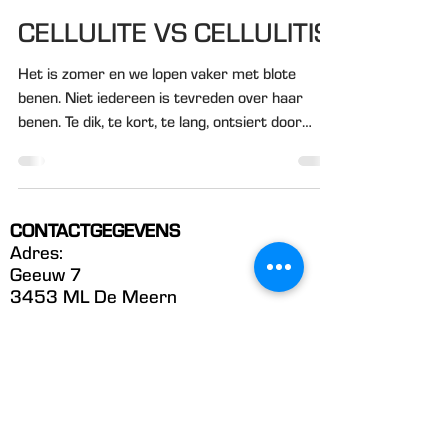
Miranda
14 jul 2020
2 minuten om te lezen
CELLULITE VS CELLULITIS
Het is zomer en we lopen vaker met blote
benen. Niet iedereen is tevreden over haar
benen. Te dik, te kort, te lang, ontsiert door
aders...
CONTACTGEGEVENS
Adres:
Geeuw 7
3453 ML De Meern
WhatsApp:
06-42309965