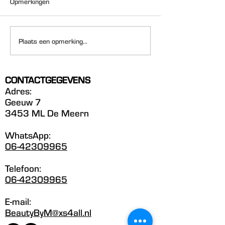
Opmerkingen
GERSTEKORRELS
Collageen voor
Plaats een opmerking...
huidverbetering
CONTACTGEGEVENS
Adres:
Geeuw 7
3453 ML De Meern
WhatsApp:
06-42309965
Telefoon:
06-42309965
E-mail:
BeautyByM@xs4all.nl