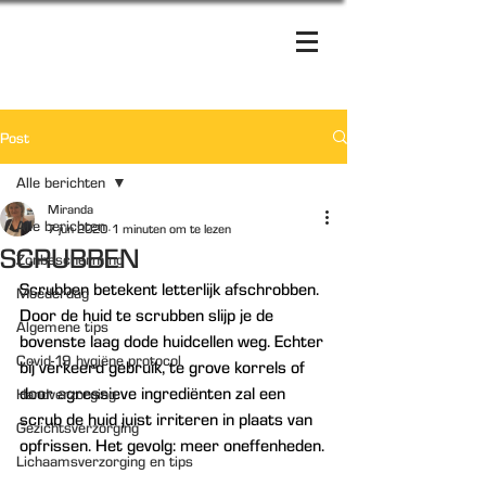
Post
Alle berichten
Miranda
Alle berichten
7 jun 2020
1 minuten om te lezen
SCRUBBEN
Zonbescherming
Scrubben betekent letterlijk afschrobben. 
Moederdag
Door de huid te scrubben slijp je de 
Algemene tips
bovenste laag dode huidcellen weg. Echter 
Covid-19 hygiëne protocol
bij verkeerd gebruik, te grove korrels of 
door agressieve ingrediënten zal een 
Handverzorging
scrub de huid juist irriteren in plaats van 
Gezichtsverzorging
opfrissen. Het gevolg: meer oneffenheden.
Lichaamsverzorging en tips