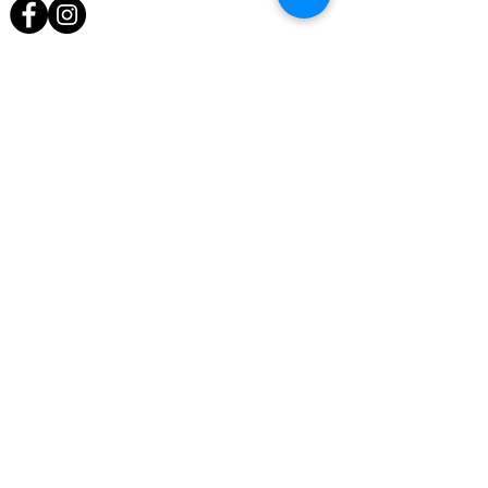
Uitgelicht
Home
Behandelingen
Producten
Acties
Reviews
Blog
Contact
De salon
Kadobon
Nieuwsbrief
Algemene voorwaarden en
Privacyverklaring
OPENINGSTIJDEN
Alleen op afspraak
Maandag