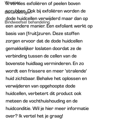
Weetjes
Ik verkies exfoliëren of peelen boven 
scrubben. Ook bij exfoliëren worden de 
Behandelingen
dode huidcellen verwijderd maar dan op 
Bindweefsel behandeling
een andere manier. Een exfoliant werkt op 
basis van (fruit)zuren. Deze stoffen 
zorgen ervoor dat de dode huidcellen 
gemakkelijker loslaten doordat ze de 
verbinding tussen de cellen van de 
bovenste huidlaag verminderen. En zo 
wordt een frissere en meer 'stralende' 
huid zichtbaar. Behalve het oplossen en 
verwijderen van opgehoopte dode 
huidcellen, verbetert dit product ook 
meteen de vochthuishouding en de 
huidconditie. Wil je hier meer informatie 
over? Ik vertel het je graag!