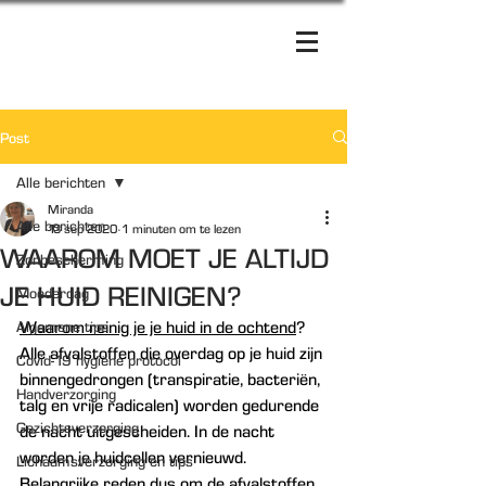
Post
Alle berichten
Miranda
Alle berichten
13 sep 2020
1 minuten om te lezen
WAAROM MOET JE ALTIJD
Zonbescherming
JE HUID REINIGEN?
Moederdag
Algemene tips
Waarom reinig je je huid in de ochtend
?
Alle afvalstoffen die overdag op je huid zijn 
Covid-19 hygiëne protocol
binnengedrongen (transpiratie, bacteriën, 
Handverzorging
talg en vrije radicalen) worden gedurende 
Gezichtsverzorging
de nacht uitgescheiden. In de nacht 
worden je huidcellen vernieuwd. 
Lichaamsverzorging en tips
Belangrijke reden dus om de afvalstoffen 