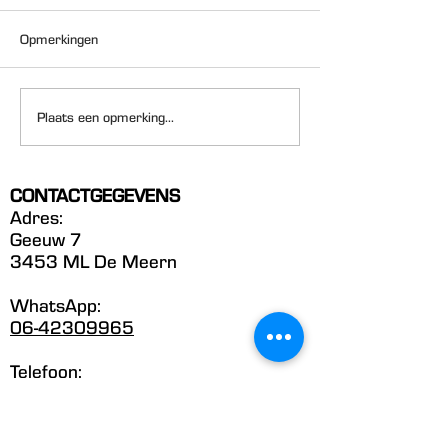
Opmerkingen
GERSTEKORRELS
Collageen voor
Plaats een opmerking...
huidverbetering
CONTACTGEGEVENS
Adres:
Geeuw 7
3453 ML De Meern
WhatsApp:
06-42309965
Telefoon:
06-42309965
E-mail: